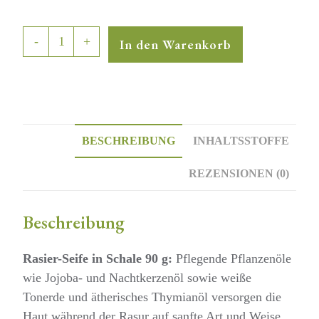
Rasier
-
+
In den Warenkorb
Set
groß
Menge
BESCHREIBUNG
INHALTSSTOFFE
REZENSIONEN (0)
Beschreibung
Rasier-Seife in Schale 90 g:
Pflegende Pflanzenöle
wie Jojoba- und Nachtkerzenöl sowie weiße
Tonerde und ätherisches Thymianöl versorgen die
Haut während der Rasur auf sanfte Art und Weise.