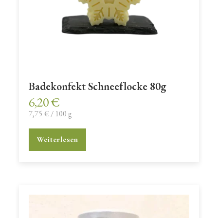
Badekonfekt Schneeflocke 80g
6,20
€
7,75
€
/
100
g
Weiterlesen