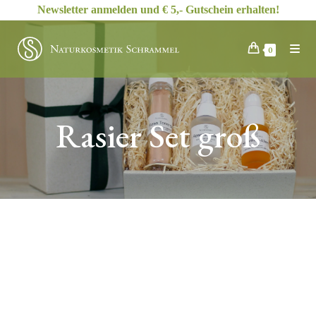
Zum
Newsletter anmelden und € 5,- Gutschein erhalten!
Inhalt
springen
0
Rasier Set groß