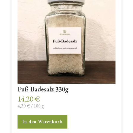
Fuß-Badesalz 330g
14,20
€
4,30
€
/
100
g
In den Warenkorb