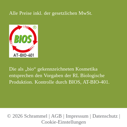
the
searc
Alle Preise inkl. der gesetzlichen MwSt.
panel
Die als „bio“ gekennzeichneten Kosmetika
entsprechen den Vorgaben der RL Biologische
Produktion. Kontrolle durch BIOS, AT-BIO-401.
© 2026 Schrammel |
AGB
|
Impressum
|
Datenschutz
|
Cookie-Einstellungen