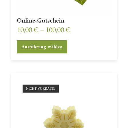
Online-Gutschein
10,00
€
–
100,00
€
Dieses
Ausführung wählen
Produkt
weist
mehrere
Varianten
auf.
Die
Optionen
können
auf
der
Produktseite
NICHT VORRÄTIG
gewählt
werden