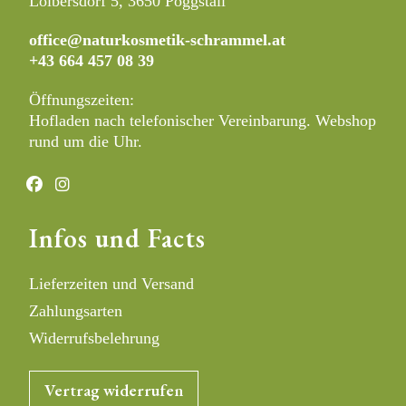
Loibersdorf 5, 3650 Pöggstall
office@naturkosmetik-schrammel.at
+43 664 457 08 39
Öffnungszeiten:
Hofladen nach telefonischer Vereinbarung. Webshop
rund um die Uhr.
Opens
Opens
in
in
Infos und Facts
a
a
new
new
tab
tab
Lieferzeiten und Versand
Zahlungsarten
Widerrufs­belehrung
Vertrag widerrufen