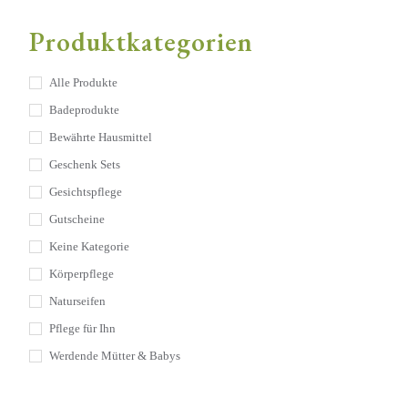
to
close
Produktkategorien
the
searc
panel
Alle Produkte
Badeprodukte
Bewährte Hausmittel
Geschenk Sets
Gesichtspflege
Gutscheine
Keine Kategorie
Körperpflege
Naturseifen
Pflege für Ihn
Werdende Mütter & Babys