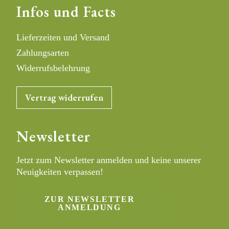
in
in
Infos und Facts
a
a
new
new
tab
tab
Lieferzeiten und Versand
Zahlungsarten
Widerrufs­belehrung
Vertrag widerrufen
Newsletter
Jetzt zum Newsletter anmelden und keine unserer
Neuigkeiten verpassen!
ZUR NEWSLETTER
ANMELDUNG