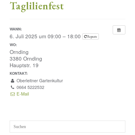
Taglilienfest
WANN:
6. Juli 2025 um 09:00 – 18:00
Repeats
WO:
Ornding
3380 Ornding
Hauptstr. 19
KONTAKT:
Oberleitner Gartenkultur
0664 5222532
E-Mail
Press
Escap