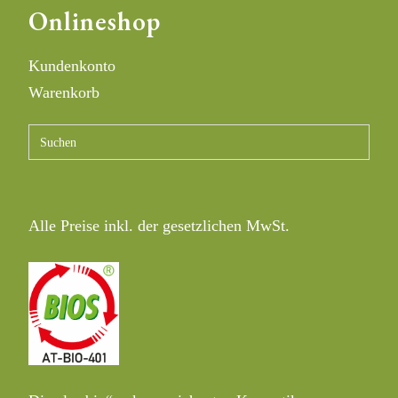
Onlineshop
Kundenkonto
Warenkorb
Press
Escap
to
close
the
searc
Alle Preise inkl. der gesetzlichen MwSt.
panel